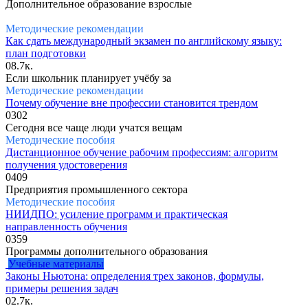
Дополнительное образование взрослые
Методические рекомендации
Как сдать международный экзамен по английскому языку:
план подготовки
0
8.7к.
Если школьник планирует учёбу за
Методические рекомендации
Почему обучение вне профессии становится трендом
0
302
Сегодня все чаще люди учатся вещам
Методические пособия
Дистанционное обучение рабочим профессиям: алгоритм
получения удостоверения
0
409
Предприятия промышленного сектора
Методические пособия
НИИДПО: усиление программ и практическая
направленность обучения
0
359
Программы дополнительного образования
Учебные материалы
Законы Ньютона: определения трех законов, формулы,
примеры решения задач
0
2.7к.