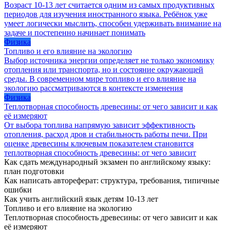
Возраст 10-13 лет считается одним из самых продуктивных
периодов для изучения иностранного языка. Ребёнок уже
умеет логически мыслить, способен удерживать внимание на
задаче и постепенно начинает понимать
Физика
Топливо и его влияние на экологию
Выбор источника энергии определяет не только экономику
отопления или транспорта, но и состояние окружающей
среды. В современном мире топливо и его влияние на
экологию рассматриваются в контексте изменения
Физика
Теплотворная способность древесины: от чего зависит и как
её измеряют
От выбора топлива напрямую зависит эффективность
отопления, расход дров и стабильность работы печи. При
оценке древесины ключевым показателем становится
теплотворная способность древесины: от чего зависит
Как сдать международный экзамен по английскому языку:
план подготовки
Как написать автореферат: структура, требования, типичные
ошибки
Как учить английский язык детям 10-13 лет
Топливо и его влияние на экологию
Теплотворная способность древесины: от чего зависит и как
её измеряют