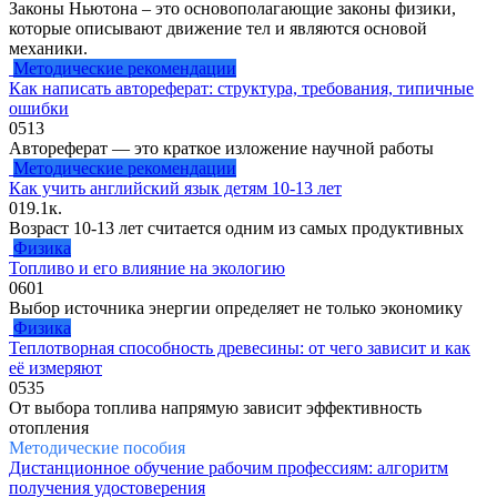
Законы Ньютона – это основополагающие законы физики,
которые описывают движение тел и являются основой
механики.
Методические рекомендации
Как написать автореферат: структура, требования, типичные
ошибки
0
513
Автореферат — это краткое изложение научной работы
Методические рекомендации
Как учить английский язык детям 10-13 лет
0
19.1к.
Возраст 10-13 лет считается одним из самых продуктивных
Физика
Топливо и его влияние на экологию
0
601
Выбор источника энергии определяет не только экономику
Физика
Теплотворная способность древесины: от чего зависит и как
её измеряют
0
535
От выбора топлива напрямую зависит эффективность
отопления
Методические пособия
Дистанционное обучение рабочим профессиям: алгоритм
получения удостоверения