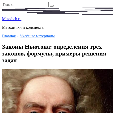
Перейти
Search
к
for:
содержанию
Metodich.ru
Методички и конспекты
Главная
»
Учебные материалы
Законы Ньютона: определения трех
законов, формулы, примеры решения
задач