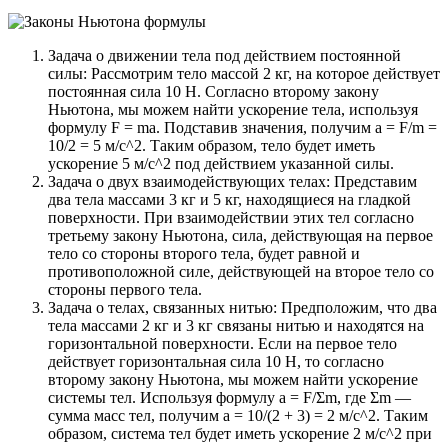
Задача о движении тела под действием постоянной
силы: Рассмотрим тело массой 2 кг, на которое действует
постоянная сила 10 Н. Согласно второму закону
Ньютона, мы можем найти ускорение тела, используя
формулу F = ma. Подставив значения, получим a = F/m =
10/2 = 5 м/с^2. Таким образом, тело будет иметь
ускорение 5 м/с^2 под действием указанной силы.
Задача о двух взаимодействующих телах: Представим
два тела массами 3 кг и 5 кг, находящиеся на гладкой
поверхности. При взаимодействии этих тел согласно
третьему закону Ньютона, сила, действующая на первое
тело со стороны второго тела, будет равной и
противоположной силе, действующей на второе тело со
стороны первого тела.
Задача о телах, связанных нитью: Предположим, что два
тела массами 2 кг и 3 кг связаны нитью и находятся на
горизонтальной поверхности. Если на первое тело
действует горизонтальная сила 10 Н, то согласно
второму закону Ньютона, мы можем найти ускорение
системы тел. Используя формулу a = F/Σm, где Σm —
сумма масс тел, получим a = 10/(2 + 3) = 2 м/с^2. Таким
образом, система тел будет иметь ускорение 2 м/с^2 при