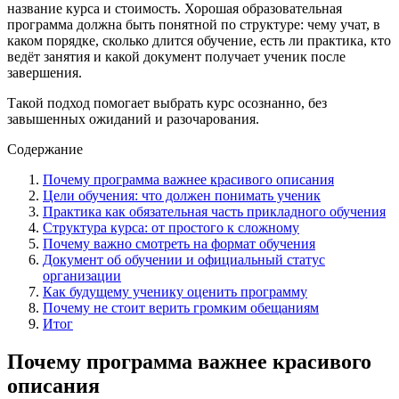
название курса и стоимость. Хорошая образовательная
программа должна быть понятной по структуре: чему учат, в
каком порядке, сколько длится обучение, есть ли практика, кто
ведёт занятия и какой документ получает ученик после
завершения.
Такой подход помогает выбрать курс осознанно, без
завышенных ожиданий и разочарования.
Содержание
Почему программа важнее красивого описания
Цели обучения: что должен понимать ученик
Практика как обязательная часть прикладного обучения
Структура курса: от простого к сложному
Почему важно смотреть на формат обучения
Документ об обучении и официальный статус
организации
Как будущему ученику оценить программу
Почему не стоит верить громким обещаниям
Итог
Почему программа важнее красивого
описания