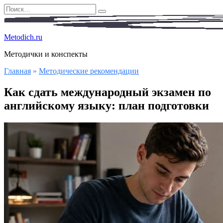
Перейти
Search
к
for:
содержанию
Metodich.ru
Методички и конспекты
Главная
»
Методические рекомендации
Как сдать международный экзамен по
английскому языку: план подготовки