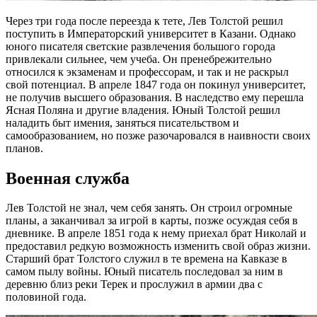
Через три года после переезда к тете, Лев Толстой решил
поступить в Императорский университет в Казани. Однако
юного писателя светские развлечения большого города
привлекали сильнее, чем учеба. Он пренебрежительно
относился к экзаменам и профессорам, и так и не раскрыл
свой потенциал. В апреле 1847 года он покинул университет,
не получив высшего образования. В наследство ему перешла
Ясная Поляна и другие владения. Юный Толстой решил
наладить быт имения, заняться писательством и
самообразованием, но позже разочаровался в наивности своих
планов.
Военная служба
Лев Толстой не знал, чем себя занять. Он строил огромные
планы, а заканчивал за игрой в карты, позже осуждая себя в
дневнике. В апреле 1851 года к нему приехал брат Николай и
предоставил редкую возможность изменить свой образ жизни.
Старший брат Толстого служил в те времена на Кавказе в
самом пылу войны. Юный писатель последовал за ним в
деревню близ реки Терек и прослужил в армии два с
половиной года.