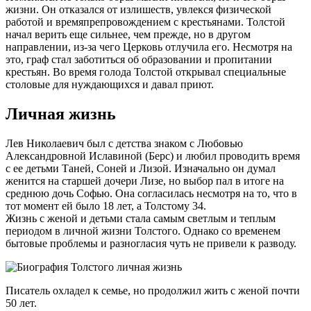
жизни. Он отказался от излишеств, увлекся физической
работой и времяпрепровождением с крестьянами. Толстой
начал верить еще сильнее, чем прежде, но в другом
направлении, из-за чего Церковь отлучила его. Несмотря на
это, граф стал заботиться об образовании и пропитании
крестьян. Во время голода Толстой открывал специальные
столовые для нуждающихся и давал приют.
Личная жизнь
Лев Николаевич был с детства знаком с Любовью
Александровной Иславиной (Берс) и любил проводить время
с ее детьми Таней, Соней и Лизой. Изначально он думал
женится на старшей дочери Лизе, но выбор пал в итоге на
среднюю дочь Софью. Она согласилась несмотря на то, что в
тот момент ей было 18 лет, а Толстому 34.
Жизнь с женой и детьми стала самым светлым и теплым
периодом в личной жизни Толстого. Однако со временем
бытовые проблемы и разногласия чуть не привели к разводу.
Писатель охладел к семье, но продолжил жить с женой почти
50 лет.