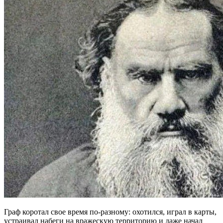
Граф коротал свое время по-разному: охотился, играл в карты,
устраивал набеги на вражескую территорию и даже начал