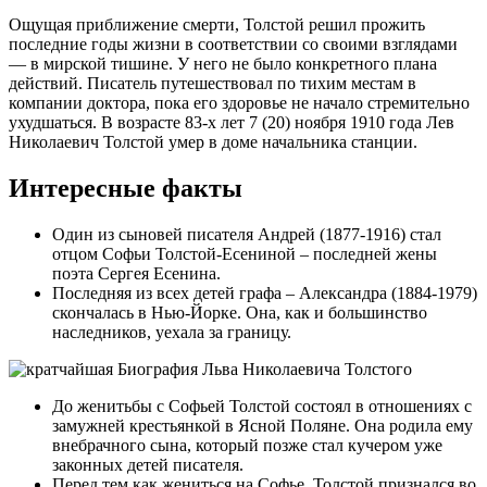
Ощущая приближение смерти, Толстой решил прожить
последние годы жизни в соответствии со своими взглядами
— в мирской тишине. У него не было конкретного плана
действий. Писатель путешествовал по тихим местам в
компании доктора, пока его здоровье не начало стремительно
ухудшаться. В возрасте 83-х лет 7 (20) ноября 1910 года Лев
Николаевич Толстой умер в доме начальника станции.
Интересные факты
Один из сыновей писателя Андрей (1877-1916) стал
отцом Софьи Толстой-Есениной – последней жены
поэта Сергея Есенина.
Последняя из всех детей графа – Александра (1884-1979)
скончалась в Нью-Йорке. Она, как и большинство
наследников, уехала за границу.
До женитьбы с Софьей Толстой состоял в отношениях с
замужней крестьянкой в Ясной Поляне. Она родила ему
внебрачного сына, который позже стал кучером уже
законных детей писателя.
Перед тем как жениться на Софье, Толстой признался во