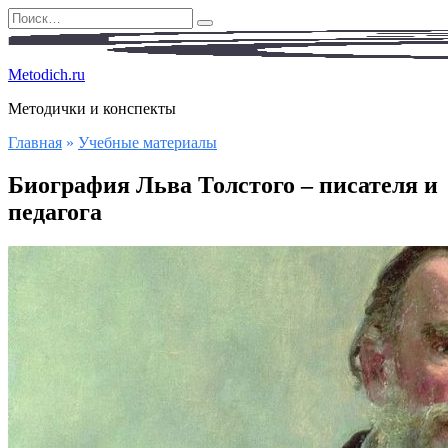
Перейти
Search
к
for:
содержанию
Metodich.ru
Методички и конспекты
Главная
»
Учебные материалы
Биография Льва Толстого – писателя и
педагога