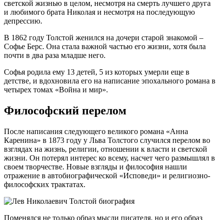
светской жизнью в целом, несмотря на смерть лучшего друга
и любимого брата Николая и несмотря на последующую
депрессию.
В 1862 году Толстой женился на дочери старой знакомой –
Софье Берс. Она стала важной частью его жизни, хотя была
почти в два раза младше него.
Софья родила ему 13 детей, 5 из которых умерли еще в
детстве, и вдохновила его на написание эпохального романа в
четырех томах «Война и мир».
Философский перелом
После написания следующего великого романа «Анна
Каренина» в 1873 году у Льва Толстого случился перелом во
взглядах на жизнь, религии, отношении к власти и светской
жизни. Он потерял интерес ко всему, насчет чего размышлял в
своем творчестве. Новые взгляды и философия нашли
отражение в автобиографической «Исповеди» и религиозно-
философских трактатах.
Поменялся не только образ мысли писателя, но и его образ