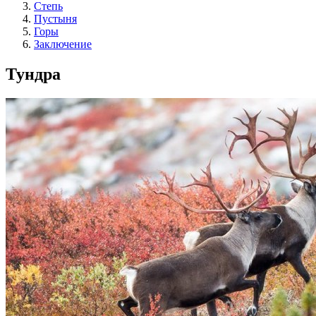
Степь
Пустыня
Горы
Заключение
Тундра