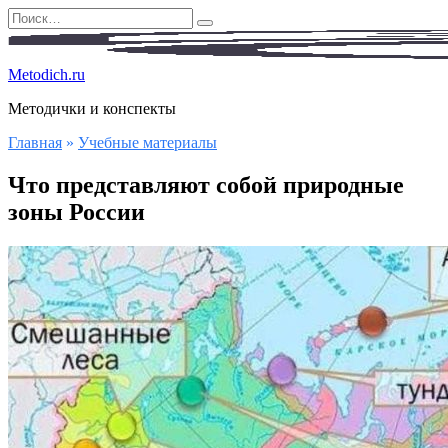
Перейти
Search
к
for:
содержанию
Metodich.ru
Методички и конспекты
Главная
»
Учебные материалы
Что представляют собой природные
зоны России