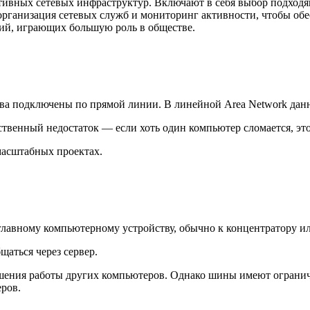
ивных сетевых инфраструктур. Включают в себя выбор подходящ
 организация сетевых служб и мониторинг активности, чтобы об
й, играющих большую роль в обществе.
ва подключены по прямой линии. В линейной Area Network дан
ественный недостаток — если хоть один компьютер сломается, это
масштабных проектах.
главному компьютерному устройству, обычно к концентратору и
щаться через сервер.
ушения работы других компьютеров. Однако шины имеют ограни
ров.