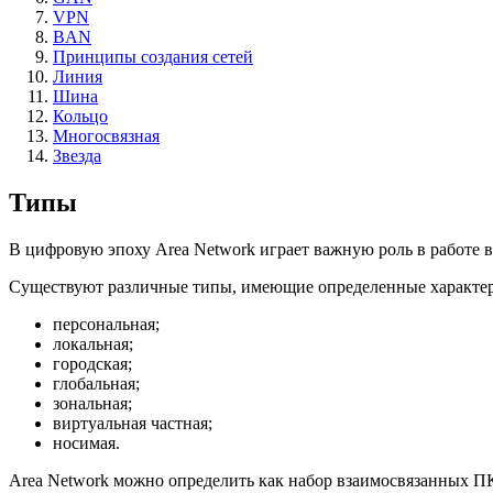
VPN
BAN
Принципы создания сетей
Линия
Шина
Кольцо
Многосвязная
Звезда
Типы
В цифровую эпоху Area Network играет важную роль в работе 
Существуют различные типы, имеющие определенные характер
персональная;
локальная;
городская;
глобальная;
зональная;
виртуальная частная;
носимая.
Area Network можно определить как набор взаимосвязанных ПК