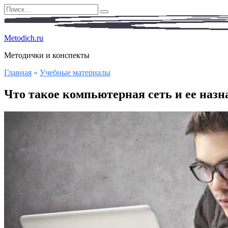
Перейти
Search
к
for:
содержанию
Metodich.ru
Методички и конспекты
Главная
»
Учебные материалы
Что такое компьютерная сеть и ее назн