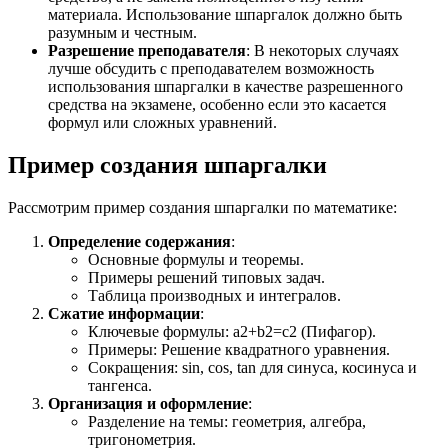
материала. Использование шпаргалок должно быть
разумным и честным.
Разрешение преподавателя
: В некоторых случаях
лучше обсудить с преподавателем возможность
использования шпаргалки в качестве разрешенного
средства на экзамене, особенно если это касается
формул или сложных уравнений.
Пример создания шпаргалки
Рассмотрим пример создания шпаргалки по математике:
Определение содержания
:
Основные формулы и теоремы.
Примеры решений типовых задач.
Таблица производных и интегралов.
Сжатие информации
:
Ключевые формулы:
a
2
+
b
2
=
c
2
(Пифагор).
Примеры: Решение квадратного уравнения.
Сокращения:
s
in
,
cos
,
t
an
для синуса, косинуса и
тангенса.
Организация и оформление
:
Разделение на темы: геометрия, алгебра,
тригонометрия.