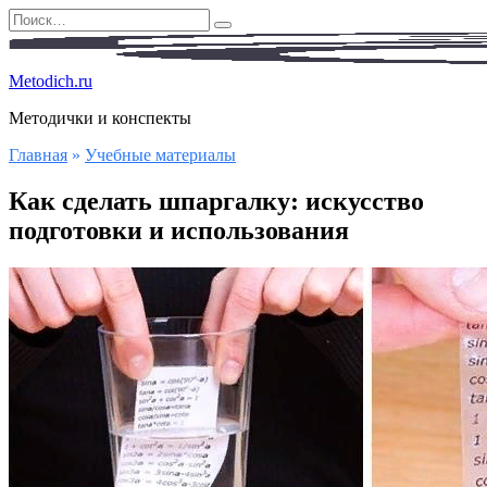
Перейти
Search
к
for:
содержанию
Metodich.ru
Методички и конспекты
Главная
»
Учебные материалы
Как сделать шпаргалку: искусство
подготовки и использования