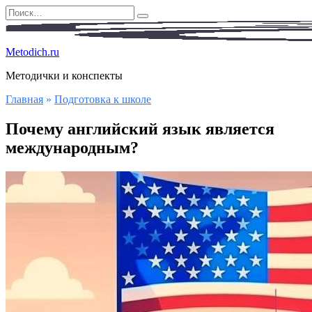
Перейти
Search
к
for:
содержанию
Metodich.ru
Методички и конспекты
Главная
»
Подготовка к школе
Почему английский язык является
международным?