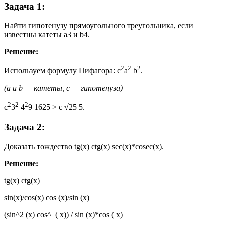
Задача 1:
Найти гипотенузу прямоугольного треугольника, если
известны катеты a3 и b4.
Решение:
2
2
2
Используем формулу Пифагора: c
a
b
.
(a и b — катеты, c — гипотенуза)
2
2
2
c
3
4
9 1625 > c √25 5.
Задача 2:
Доказать тождество tg(x) ctg(x) sес(x)*cosec(x).
Решение:
tg(x) ctg(x)
sin(x)/cos(x) cos (x)/sin (x)
(sin^2 (x) cos^ ( x)) / sin (x)*cos ( x)