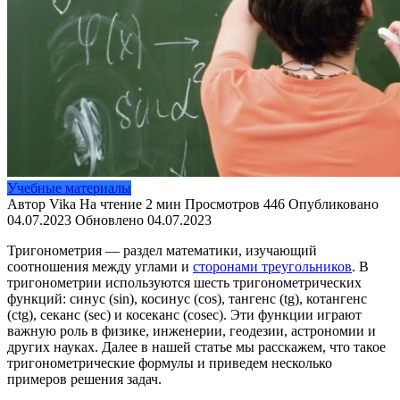
Учебные материалы
Автор
Vika
На чтение
2 мин
Просмотров
446
Опубликовано
04.07.2023
Обновлено
04.07.2023
Тригонометрия — раздел математики, изучающий
соотношения между углами и
сторонами треугольников
. В
тригонометрии используются шесть тригонометрических
функций: синус (sin), косинус (cos), тангенс (tg), котангенс
(ctg), секанс (sec) и косеканс (cosec). Эти функции играют
важную роль в физике, инженерии, геодезии, астрономии и
других науках. Далее в нашей статье мы расскажем, что такое
тригонометрические формулы и приведем несколько
примеров решения задач.