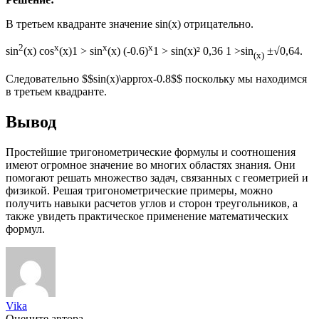
В третьем квадранте значение sin(x) отрицательно.
2
x
x
x
sin
(x) cos
(x)1 > sin
(x) (-0.6)
1 > sin(x)² 0,36 1 >sin
±√0,64.
(x)
Следовательно $$sin(x)\approx-0.8$$ поскольку мы находимся
в третьем квадранте.
Вывод
Простейшие тригонометрические формулы и соотношения
имеют огромное значение во многих областях знания. Они
помогают решать множество задач, связанных с геометрией и
физикой. Решая тригонометрические примеры, можно
получить навыки расчетов углов и сторон треугольников, а
также увидеть практическое применение математических
формул.
Vika
Оцените автора