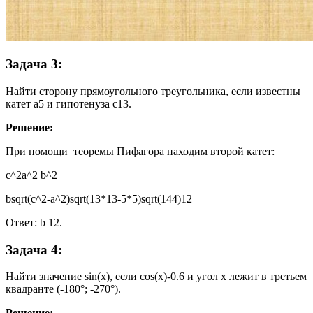
Задача 3:
Найти сторону прямоугольного треугольника, если известны
катет a5 и гипотенуза c13.
Решение:
При помощи теоремы Пифагора находим второй катет:
c^2a^2 b^2
bsqrt(c^2-a^2)sqrt(13*13-5*5)sqrt(144)12
Ответ: b 12.
Задача 4:
Найти значение sin(x), если cos(x)-0.6 и угол x лежит в третьем
квадранте (-180°; -270°).
Решение: