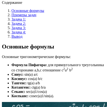
Содержание
Основные формулы
Примеры задач
Задача 1:
Задача 2:
Задача 3:
Задача 4:
Вывод
Основные формулы
Основные тригонометрические формулы:
Формула Пифагора:
для прямоугольного треугольника
2
2
2
со сторонами a,b,c отношение c
a
b
Cинус:
sin(a) a/c
Kосинус:
cos(a) b/c
Tангенс:
tg(a) a/b
Kотангенс:
ctg(a) b/a
Секанс:
sec(a)1/cos(a)
Косеканс:
cosec(a)1/sin(a).