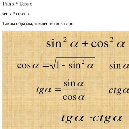
1/sin x * 1/cos x
sec x * cosec x
Таким образом, тождество доказано.