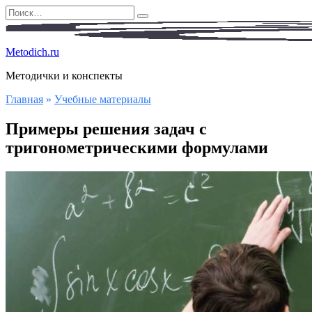
Перейти
Search
к
for:
содержанию
Metodich.ru
Методички и конспекты
Главная
»
Учебные материалы
Примеры решения задач с
тригонометрическими формулами