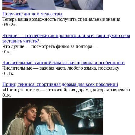
Получите диплом медсестры
Теперь ваша возможность получить специальные знания
0
30.2к.
Чтение — это пережиток прошлого или все- таки нужно себя
заставить читать?
Что лучше — посмотреть фильм за полтора —
0
1к.
Числительные в английском языке: правила и особенности
Числительные — важная часть любого языка, поскольку
0
1.1к.
Принц тенниса: спортивная дорама для всех поколений
«Принц тенниса» — это китайская дорама, которая завоевала
0
1к.