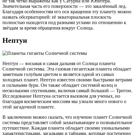
не так чётко выражены как у Сатурна или Юпитера.
Значительная часть его поверхности — это закалённый лед.
Благодаря особенностям его оси вращения эту планету можно
назвать обсерваторией: её экваториальная плоскость
полностью находится под разными углами по отношению к
звёздам за время обращения вокруг Солнца.
Нептун
Нептун — восьмая и самая дальняя от Солнца планета
Солнечной системы. Эта газовая гигантская планета обладает
заметным голубым цветом и является одной из самых
холодных планет. Нептун известен своими быстрыми ветрами
и сильными бури. Он также обладает системой колец и
несколькими спутниками, включая самый большой — Тритон.
Исследование Нептуна остается вызовом для ученых, но
благодаря космическим миссиям мы узнали много нового о
этой загадочной планете.
В заключении можно сказать, что изучение планет Солнечной
системы представляет собой захватывающее и познавательное
путешествие. Каждая планета обладает своими уникальными
характеристиками, загадками и тайнами, которые постепенно