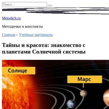
Перейти
Search
к
for:
содержанию
Metodich.ru
Методички и конспекты
Главная
»
Учебные материалы
Тайны и красота: знакомство с
планетами Солнечной системы