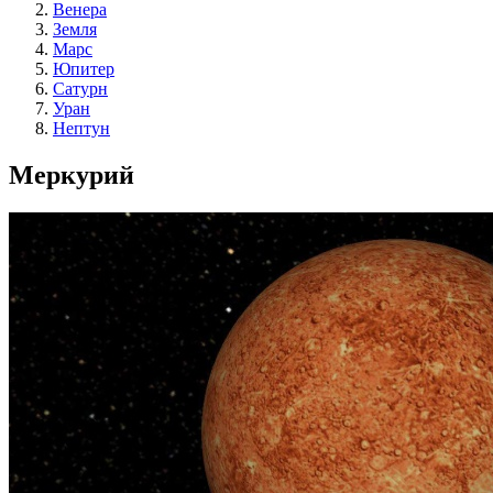
Венера
Земля
Марс
Юпитер
Сатурн
Уран
Нептун
Меркурий