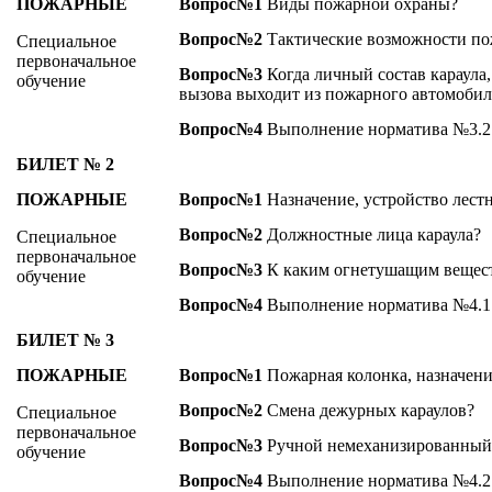
ПОЖАРНЫЕ
Вопрос№1
Виды пожарной охраны?
Вопрос№2
Тактические возможности по
Специальное
первоначальное
Вопрос№3
Когда личный состав караула
обучение
вызова выходит из пожарного автомобил
Вопрос№4
Выполнение норматива №3.2 
БИЛЕТ № 2
ПОЖАРНЫЕ
Вопрос№1
Назначение, устройство лест
Вопрос№2
Должностные лица караула?
Специальное
первоначальное
Вопрос№3
К каким огнетушащим вещест
обучение
Вопрос№4
Выполнение норматива №4.1
БИЛЕТ № 3
ПОЖАРНЫЕ
Вопрос№1
Пожарная колонка, назначени
Вопрос№2
Смена дежурных караулов?
Специальное
первоначальное
Вопрос№3
Ручной немеханизированный
обучение
Вопрос№4
Выполнение норматива №4.2