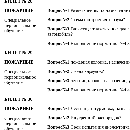
БИЛЕТ № 28
ПОЖАРНЫЕ
Вопрос№1
Разветвления, их назначение 
Вопрос№2
Схема построения караула?
Специальное
первоначальное
Вопрос№3
Где осуществляется посадка л
обучение
автомобиль?
Вопрос№4
Выполнение норматива №4.3
БИЛЕТ № 29
ПОЖАРНЫЕ
Вопрос№1
пожарная колонка, назначение
Вопрос№2
Смена караулов?
Специальное
первоначальное
Вопрос№3
лестница-палка, назначение, 
обучение
Вопрос№4
Выполнение норматива №4.4
БИЛЕТ № 30
ПОЖАРНЫЕ
Вопрос№1
Лестница-штурмовка, назначе
Вопрос№2
Внутренний распорядок?
Специальное
первоначальное
Вопрос№3
Срок испытания диэлектриче
обучение