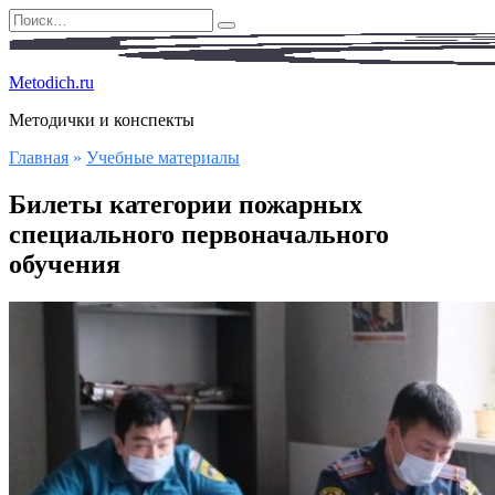
Перейти
Search
к
for:
содержанию
Metodich.ru
Методички и конспекты
Главная
»
Учебные материалы
Билеты категории пожарных
специального первоначального
обучения