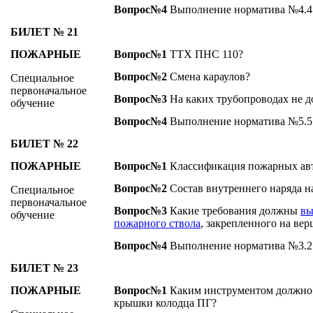
Вопрос№4
Выполнение норматива №4.4
БИЛЕТ № 21
ПОЖАРНЫЕ
Вопрос№1
ТТХ ПНС 110?
Вопрос№2
Смена караулов?
Специальное
первоначальное
Вопрос№3
На каких трубопроводах не д
обучение
Вопрос№4
Выполнение норматива №5.5
БИЛЕТ № 22
ПОЖАРНЫЕ
Вопрос№1
Классификация пожарных ав
Вопрос№2
Состав внутреннего наряда н
Специальное
первоначальное
Вопрос№3
Какие требования должны
вы
обучение
пожарного ствола
, закрепленного на ве
Вопрос№4
Выполнение норматива №3.2 
БИЛЕТ № 23
ПОЖАРНЫЕ
Вопрос№1
Каким инструментом должно 
крышки колодца ПГ?