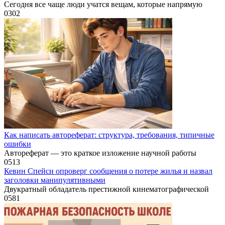
Сегодня все чаще люди учатся вещам, которые напрямую
0
302
Как написать автореферат: структура, требования, типичные
ошибки
Автореферат — это краткое изложение научной работы
0
513
Кевин Спейси опроверг сообщения о потере жилья и назвал
заголовки манипулятивными
Двукратный обладатель престижной кинематографической
0
581