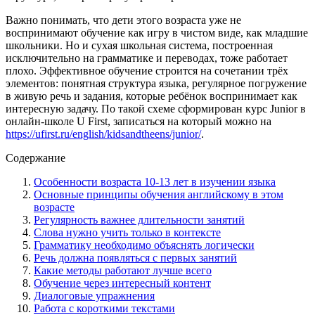
Важно понимать, что дети этого возраста уже не
воспринимают обучение как игру в чистом виде, как младшие
школьники. Но и сухая школьная система, построенная
исключительно на грамматике и переводах, тоже работает
плохо. Эффективное обучение строится на сочетании трёх
элементов: понятная структура языка, регулярное погружение
в живую речь и задания, которые ребёнок воспринимает как
интересную задачу. По такой схеме сформирован курс Junior в
онлайн-школе U First, записаться на который можно на
https://ufirst.ru/english/kidsandtheens/junior/
.
Содержание
Особенности возраста 10-13 лет в изучении языка
Основные принципы обучения английскому в этом
возрасте
Регулярность важнее длительности занятий
Слова нужно учить только в контексте
Грамматику необходимо объяснять логически
Речь должна появляться с первых занятий
Какие методы работают лучше всего
Обучение через интересный контент
Диалоговые упражнения
Работа с короткими текстами