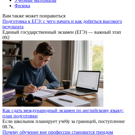
Учебные материалы
Физика
Вам также может понравиться
Подготовка к ЕГЭ: с чего начать и как добиться высокого
результата
Единый государственный экзамен (ЕГЭ) — важный этап
0
92
Как сдать международный экзамен по английскому языку:
план подготовки
Если школьник планирует учёбу за границей, поступление
0
8.7к.
Почему обучение вне профессии становится трендом