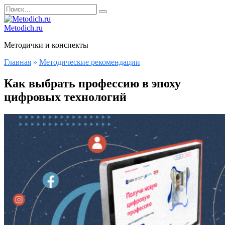
Перейти
Search
к
for:
содержанию
Metodich.ru
Методички и конспекты
Главная
»
Методические рекомендации
Как выбрать профессию в эпоху
цифровых технологий