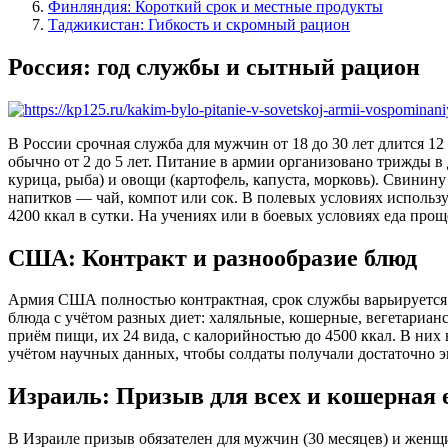
Финляндия: Короткий срок и местные продукты
Таджикистан: Гибкость и скромный рацион
Россия: год службы и сытный рацион
В России срочная служба для мужчин от 18 до 30 лет длится 12
обычно от 2 до 5 лет. Питание в армии организовано трижды в д
курица, рыба) и овощи (картофель, капуста, морковь). Свинин
напитков — чай, компот или сок. В полевых условиях использ
4200 ккал в сутки. На учениях или в боевых условиях еда прощ
США: Контракт и разнообразие блюд
Армия США полностью контрактная, срок службы варьируется от
блюда с учётом разных диет: халяльные, кошерные, вегетариан
приём пищи, их 24 вида, с калорийностью до 4500 ккал. В них 
учётом научных данных, чтобы солдаты получали достаточно э
Израиль: Призыв для всех и кошерная 
В Израиле призыв обязателен для мужчин (30 месяцев) и женщин