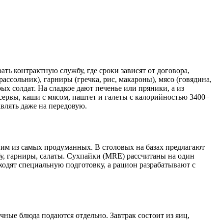
ать контрактную службу, где сроки зависят от договора,
ассольник), гарниры (гречка, рис, макароны), мясо (говядина,
ых солдат. На сладкое дают печенье или пряники, а из
ервы, каши с мясом, паштет и галеты с калорийностью 3400–
авлять даже на передовую.
ним из самых продуманных. В столовых на базах предлагают
бу, гарниры, салаты. Сухпайки (MRE) рассчитаны на один
оходят специальную подготовку, а рацион разрабатывают с
чные блюда подаются отдельно. Завтрак состоит из яиц,