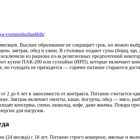
 месяцев. Высшее образование не сокращает срок, но можно выбр
ень: завтрак, обед и ужин. В столовых подают супы (борщ, щи, р
у исключили из рациона из-за религиозных предпочтений некотор
уют кухни ПАК-200 или сухпайки (ИРП), которые включают конс
е, но голодать не приходится — горячее питание стараются дост
 2 до 6 лет в зависимости от контракта. Питание считается од
ские. Завтрак включает омлеты, каши, йогурты, обед — мясо, ры
входят консервы, снеки, шоколад, кофе, даже жвачка. Повара пр
нергии для нагрузок.
еда
 (24 месяца) с 18 лет. Питание строго кошерное, мясные и моло