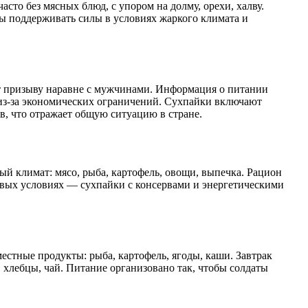
сто без мясных блюд, с упором на долму, орехи, халву.
бы поддерживать силы в условиях жаркого климата и
ат призыву наравне с мужчинами. Информация о питании
и из-за экономических ограничений. Сухпайки включают
в, что отражает общую ситуацию в стране.
ый климат: мясо, рыба, картофель, овощи, выпечка. Рацион
левых условиях — сухпайки с консервами и энергетическими
стные продукты: рыба, картофель, ягоды, каши. Завтрак
 хлебцы, чай. Питание организовано так, чтобы солдаты