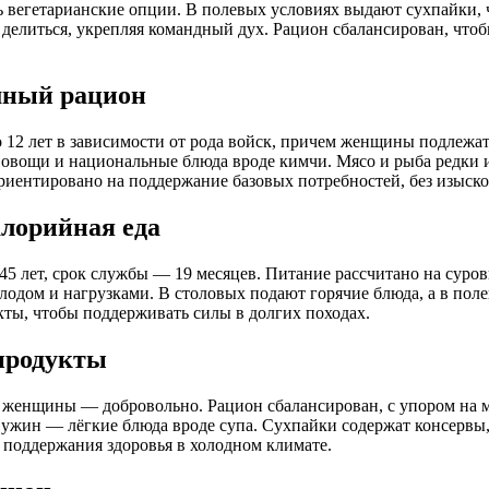
ь вегетарианские опции. В полевых условиях выдают сухпайки, ча
т делиться, укрепляя командный дух. Рацион сбалансирован, что
мный рацион
о 12 лет в зависимости от рода войск, причем женщины подлеж
ис, овощи и национальные блюда вроде кимчи. Мясо и рыба редк
риентировано на поддержание базовых потребностей, без изыско
алорийная еда
5 лет, срок службы — 19 месяцев. Питание рассчитано на суров
холодом и нагрузками. В столовых подают горячие блюда, а в по
кты, чтобы поддерживать силы в долгих походах.
продукты
 женщины — добровольно. Рацион сбалансирован, с упором на ме
 ужин — лёгкие блюда вроде супа. Сухпайки содержат консервы,
я поддержания здоровья в холодном климате.