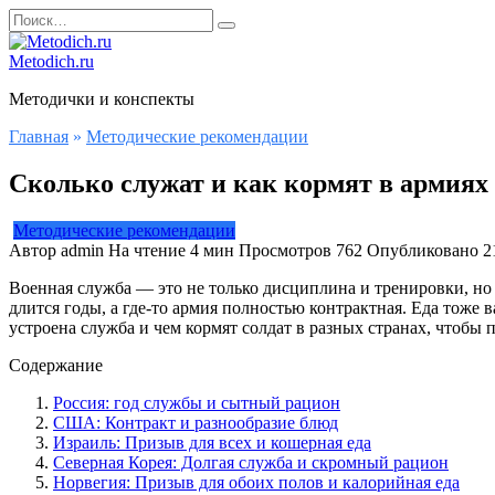
Перейти
Search
к
for:
содержанию
Metodich.ru
Методички и конспекты
Главная
»
Методические рекомендации
Сколько служат и как кормят в армиях
Методические рекомендации
Автор
admin
На чтение
4 мин
Просмотров
762
Опубликовано
2
Военная служба — это не только дисциплина и тренировки, но 
длится годы, а где-то армия полностью контрактная. Еда тоже
устроена служба и чем кормят солдат в разных странах, чтобы
Содержание
Россия: год службы и сытный рацион
США: Контракт и разнообразие блюд
Израиль: Призыв для всех и кошерная еда
Северная Корея: Долгая служба и скромный рацион
Норвегия: Призыв для обоих полов и калорийная еда