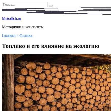
Перейти
Search
к
for:
содержанию
Metodich.ru
Методички и конспекты
Главная
»
Физика
Топливо и его влияние на экологию