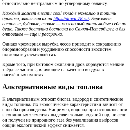
относительно нейтральным по углеродному балансу.
Каждый может внести свой вклад в экологию и топить
дровами, заказывая их на
https://drova-78.ru/
. Березовые,
сосновые, дубовые, еловые — можно выбирать любые себе по
душе. Также доступна доставка по Санкт-Петербургу, а для
оптовиков — еще и рассрочка.
Однако чрезмерная вырубка лесов приводит к сокращению
биоразнообразия и ухудшению способности экосистем
поглощать углекислый газ.
Кроме того, при бытовом сжигании дров образуются мелкие
твёрдые частицы, влияющие на качество воздуха в
населённых пунктах.
Альтернативные виды топлива
К альтернативным относят биогаз, водород и синтетические
виды топлива. Их экологические характеристики зависят от
способа производства. Например, водород при использовании
в топливных элементах выделяет только водяной пар, но если
он получен из природного газа без улавливания выбросов,
общий экологический эффект снижается.