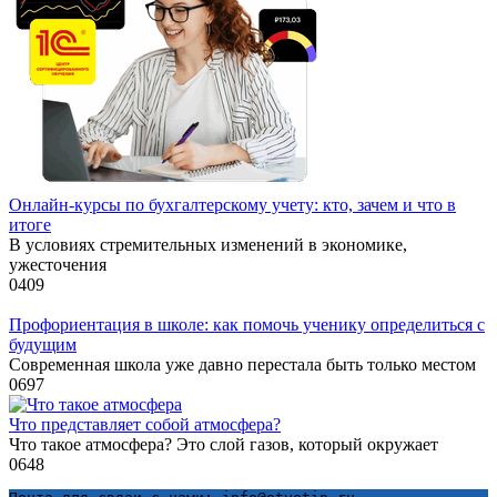
Онлайн-курсы по бухгалтерскому учету: кто, зачем и что в
итоге
В условиях стремительных изменений в экономике,
ужесточения
0
409
Профориентация в школе: как помочь ученику определиться с
будущим
Современная школа уже давно перестала быть только местом
0
697
Что представляет собой атмосфера?
Что такое атмосфера? Это слой газов, который окружает
0
648