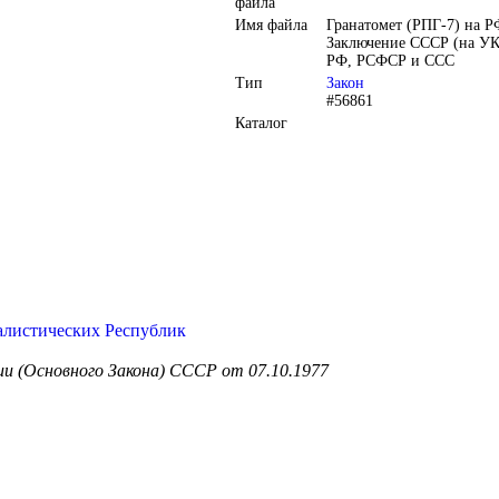
файла
Имя файла
Гранатомет (РПГ-7) на Р
Заключение СССР (на У
РФ, РСФСР и ССС
Тип
Закон
#56861
Каталог
алистических Республик
ии (Основного Закона) СССР от 07.10.1977