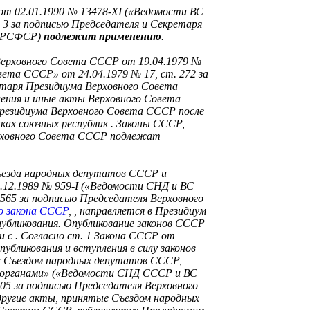
т 02.01.1990 № 13478-XI («Ведомости ВС
 3 за подписью Председателя и Секретаря
а РСФСР)
подлежит применению
.
 Верховного Совета СССР от 19.04.1979 №
вета СССР» от 24.04.1979 № 17, ст. 272 за
етаря Президиума Верховного Совета
ения и иные акты Верховного Совета
Президиума Верховного Совета СССР
после
ыках союзных республик
. Законы СССР,
рховного Совета СССР подлежат
Съезда народных депутатов СССР и
.12.1989 № 959-I («Ведомости СНД и ВС
 565 за подписью Председателя Верховного
о закона СССР
,
, направляется в Президиум
убликования. Опубликование законов СССР
и с
.
Согласно ст. 1 Закона СССР от
публикования и вступления в силу законов
х Съездом народных депутатов СССР,
 органами» («Ведомости СНД СССР и ВС
205 за подписью Председателя Верховного
ругие акты, принятые Съездом народных