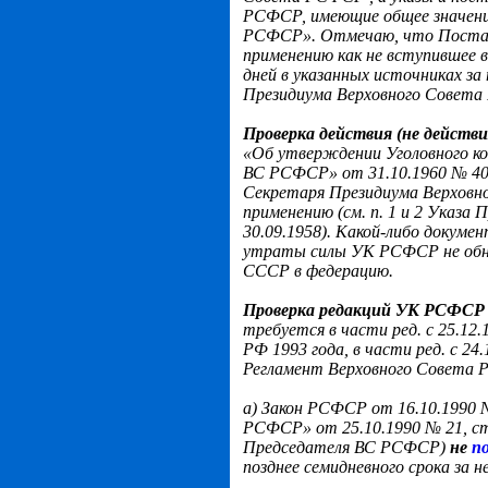
РСФСР, имеющие общее значение
РСФСР».
Отмечаю, что Пост
применению как не вступившее в 
дней в указанных источниках з
Президиума Верховного Совета
Проверка действия (не дейст
«Об утверждении Уголовного к
ВС РСФСР» от 31.10.1960 № 40,
Секретаря Президиума Верхов
применению (см. п. 1 и 2 Указ
30.09.1958). Какой-либо докуме
утраты силы УК РСФСР не обна
СССР в федерацию.
Проверка редакций УК РСФСР 
требуется в части ред. с 25.12.
РФ 1993 года, в части ред. с 24
Регламент Верховного Совета 
а) Закон РСФСР от 16.10.1990
РСФСР» от 25.10.1990 № 21, ст
Председателя ВС РСФСР)
не
п
позднее семидневного срока за