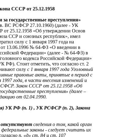
она СССР от 25.12.1958
и за государственные преступления»
. ВС РСФСР 27.10.1960) (далее - УК
 от 25.12.1958 «Об утверждении Основ
оюза ССР и союзных республик», имел
тратил силу с 1 января 1997 года на
 от 13.06.1996 № 64-ФЗ «О введении в
ссийской Федерации» (далее - № 64-ФЗ) в
Уголовного кодекса Российской Федерации»
УК РФ). Стоит отметить, что согласно ст. 2
рачивают силу
с 1 января 1997 года Уголовный
ивные правовые акты, принятые в период с
я 1997 года, в части внесения изменений и
 РСФСР.
Закон СССР от 25.12.1958 «Об
государственные преступления» (далее –
дакцию от 02.04.1990.
) УК РФ (п. 1) , УК РСФСР (п. 2), Закона
а
отсутствуют
сведения о том, какой орган
н
федеральные законы - следует считать их
согласно п. «д» ст. 84 и ст. 107