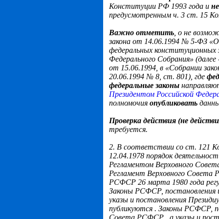
Конституции РФ 1993 года и
н
предусмотренным ч. 3 ст. 15 К
Важно отметить
, о не возмо
закона от 14.06.1994 № 5-ФЗ «О 
федеральных конституционных з
Федерального Собрания» (далее 
от 15.06.1994, в «Собрании за
20.06.1994 № 8, ст. 801), где
фед
федеральные законы
направляю
Президентом Российской Федер
полномочия
опубликовать
данны
Проверка действия (не действ
требуется.
2. В соответствии со ст. 121 
12.04.1978 порядок деятельнос
Регламентом Верховного Совет
Регламент Верховного Совета
РСФСР 26 марта 1980 года регул
Законы РСФСР, постановления 
указы и постановления Презид
публикуются
.
Законы РСФСР, п
Совета РСФСР
, а указы и по