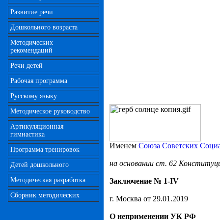
Развитие речи
Дошкольного возраста
Методических
рекомендаций
Речи детей
Рабочая программа
Русскому языку
Методическое руководство
Артикуляционная
гимнастика
Именем
Союза Советских Соци
Программа тренировок
на основании ст. 62 Конституц
Детей дошкольного
Методическая разработка
Заключение № 1-
IV
Сборник методических
г. Москва от 29.01.2019
О неприменении УК РФ