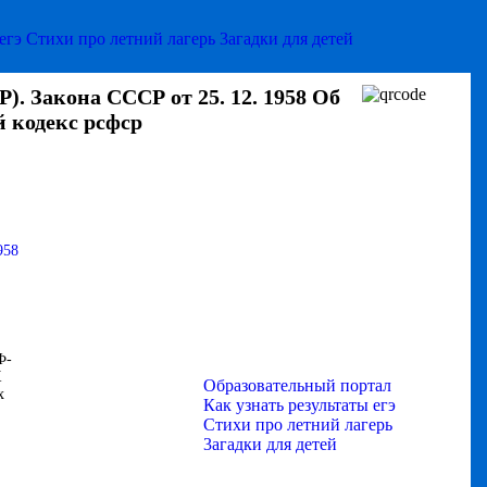
 егэ
Стихи про летний лагерь
3агадки для детей
. Закона СССР от 25. 12. 1958 Об
й кодекс рсфср
958
Ф-
К
Образовательный портал
x
Как узнать результаты егэ
Стихи про летний лагерь
3агадки для детей