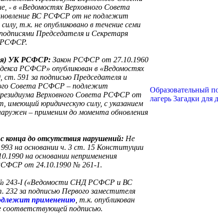
, - в «Ведомостях Верховного Совета
ановление ВС РСФСР от
не подлежит
силу, т.к. не опубликовано в течение семи
а подписями Председателя и Секретаря
 РСФСР.
вия) УК РСФСР:
Закон РСФСР от 27.10.1960
одекса РСФСР» опубликован в «Ведомостях
 ст. 591 за подписью Председателя и
ного Совета РСФСР – подлежит
Образовательный п
а Президиума Верховного Совета РСФСР от
лагерь
3агадки для 
нт, имеющий юридическую силу, с указанием
ружен – применим до момента обновления
с конца до отсутствия нарушений:
Не
1993 на основании ч. 3 ст. 15 Конституции
.10.1990 на основании неприменения
РСФСР от 24.10.1990 № 261-1.
 № 243-I («Ведомости СНД РСФСР и ВС
. 232 за подписью Первого заместителя
одлежит применению
, т.к. опубликован
 не соответствующей подписью.