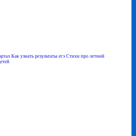
ортал
Как узнать результаты егэ
Стихи про летний
детей