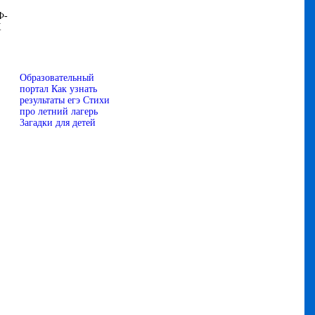
Ф-
К
Образовательный
портал
Как узнать
результаты егэ
Стихи
про летний лагерь
3агадки для детей