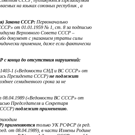
Советом СССР, публикуются Президиумом
ваемых на языках союзных республик
, а
ия) Закона СССР:
Первоначально
ССР» от 01.01.1959 № 1, ст. 8 за подписью
зидиума Верховного Совета СССР –
ибо документ с указанием утраты силы
идически применим, даже если фактически
Р с конца до отсутствия нарушений:
№ 1403-1 («Ведомости СНД и ВС СССР» от
дпись Президента СССР)
не подлежит
позднее семидневного срока за не
т 08.04.1989 («Ведомости ВС СССР» от
дписью Председателя и Секретаря
а СССР)
подлежит применению
.
приходим
Р) применяются
только
УК РСФСР (в ред.
ред. от 08.04.1989), в части Измены Родине