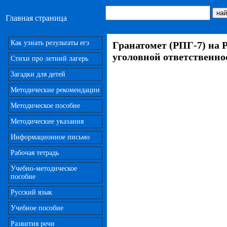
Главная страница
Как узнать результаты егэ
Гранатомет (РПГ-7) на 
уголовной ответственно
Стихи про летний лагерь
3агадки для детей
Методические рекомендации
Методическое пособие
Методические указания
Информационное письмо
Рабочая тетрадь
Учебно-методическое
пособие
Русский язык
Учебное пособие
Развития речи