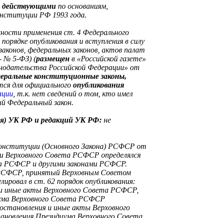
е действующими
по основаниям,
онституции РФ 1993 года.
жности применения ст. 4 Федерального
порядке опубликования и вступления в силу
аконов, федеральных законов, актов палат
- № 5-ФЗ) (
размещен
в «Российской газете»
конодательства Российской Федерации» от
еральные конституционные законы,
тся для официального
опубликования
ации
,
т.к. нет сведений о том, кто имел
й Федеральный закон.
ия) УК РФ и редакций УК РФ:
не
Конституции (Основного Закона) РСФСР от
ти Верховного Совета РСФСР определялся
а РСФСР и другими законами РСФСР.
 РСФСР, принятый Верховным Советом
ировал в ст. 62 порядок опубликования:
и иные акты Верховного Совета РСФСР,
иума Верховного Совета РСФСР
остановления и иные акты Верховного
становления Президиума Верховного Совета