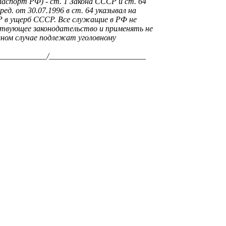
спорт РФ) - ст. 1 Закона СССР и ст. 64
ред. от 30.07.1996 в ст. 64 указывал на
Р в ущерб СССР
. Все служащие в РФ не
ствующее законодательство и применять не
ном случае подлежат уголовному
___________/________________________