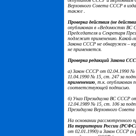
депутатов СССР и Верховным 
Верховного Совета СССР в изда
также
.
Проверка действия (не действ
опубликован в «Ведомостях ВС С
Председателя и Секретаря Пре
подлежит применению. Какой-л
Закона СССР не обнаружен – юр
не применяется.
Проверка редакций Закона ССС
а) Закон СССР от 02.04.1990 
11.04.1990 № 15, ст. 247 за по
применению
, т.к. опубликован 
соответствующей подписью.
б) Указ Президиума ВС СССР о
12.04.1989 № 15, ст. 106 за по
Президиума Верховного Совет
На основании рассмотренного 
На территории России (РСФС
от 02.01.1990) и Закон СССР (в 