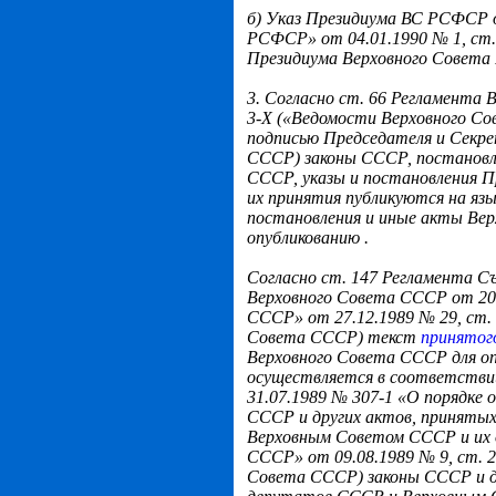
б) Указ Президиума ВС РСФСР о
РСФСР» от 04.01.1990 № 1, ст.
Президиума Верховного Совет
3. Согласно ст. 66 Регламента
3-X («Ведомости Верховного Со
подписью Председателя и Секр
СССР)
законы СССР, постановл
СССР, указы и постановления 
их принятия публикуются на яз
постановления и иные акты Ве
опубликованию
.
Согласно ст. 147 Регламента 
Верховного Совета СССР от 20
СССР» от 27.12.1989 № 29, ст.
Совета СССР)
текст
принятог
Верховного Совета СССР для оп
осуществляется в соответстви
31.07.1989 № 307-1 «О порядке о
СССР и других актов, приняты
Верховным Советом СССР и их
СССР» от 09.08.1989 № 9, ст. 
Совета СССР) з
аконы СССР и д