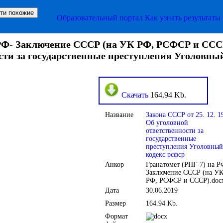
Образовательный портал
Как узнать результаты
РФ- Заключение СССР (на УК РФ, РСФСР и СССР)
сти за государственные преступления Уголовны
Скачать
164.94 Kb.
Название
Закона СССР от 25. 12. 1
Об уголовной
ответственности за
государственные
преступления Уголовный
кодекс рсфср
Анкор
Гранатомет (РПГ-7) на Р
Заключение СССР (на У
РФ, РСФСР и СССР).doc
Дата
30.06.2019
Размер
164.94 Kb.
Формат