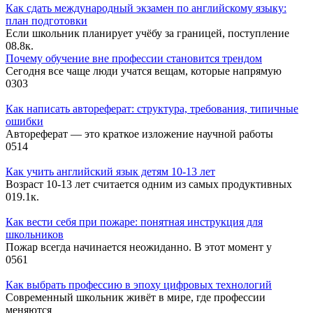
Как сдать международный экзамен по английскому языку:
план подготовки
Если школьник планирует учёбу за границей, поступление
0
8.8к.
Почему обучение вне профессии становится трендом
Сегодня все чаще люди учатся вещам, которые напрямую
0
303
Как написать автореферат: структура, требования, типичные
ошибки
Автореферат — это краткое изложение научной работы
0
514
Как учить английский язык детям 10-13 лет
Возраст 10-13 лет считается одним из самых продуктивных
0
19.1к.
Как вести себя при пожаре: понятная инструкция для
школьников
Пожар всегда начинается неожиданно. В этот момент у
0
561
Как выбрать профессию в эпоху цифровых технологий
Современный школьник живёт в мире, где профессии
меняются