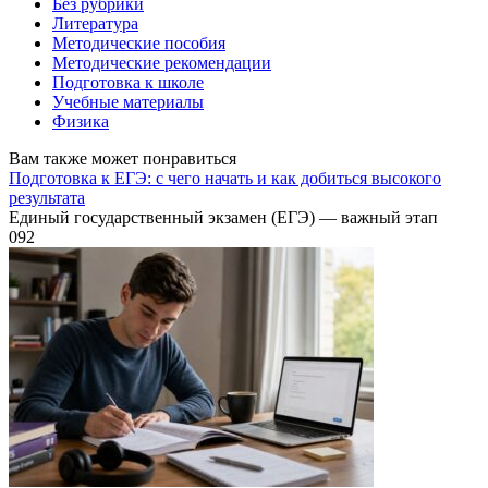
Без рубрики
Литература
Методические пособия
Методические рекомендации
Подготовка к школе
Учебные материалы
Физика
Вам также может понравиться
Подготовка к ЕГЭ: с чего начать и как добиться высокого
результата
Единый государственный экзамен (ЕГЭ) — важный этап
0
92