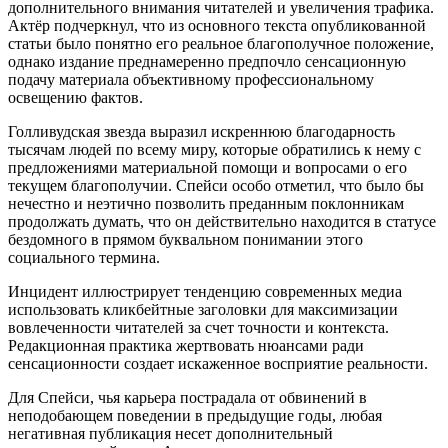
дополнительного внимания читателей и увеличения трафика.
Актёр подчеркнул, что из основного текста опубликованной
статьи было понятно его реальное благополучное положение,
однако издание преднамеренно предпочло сенсационную
подачу материала объективному профессиональному
освещению фактов.
Голливудская звезда выразил искреннюю благодарность
тысячам людей по всему миру, которые обратились к нему с
предложениями материальной помощи и вопросами о его
текущем благополучии. Спейси особо отметил, что было бы
нечестно и неэтично позволить преданным поклонникам
продолжать думать, что он действительно находится в статусе
бездомного в прямом буквальном понимании этого
социального термина.
Инцидент иллюстрирует тенденцию современных медиа
использовать кликбейтные заголовки для максимизации
вовлеченности читателей за счет точности и контекста.
Редакционная практика жертвовать нюансами ради
сенсационности создает искаженное восприятие реальности.
Для Спейси, чья карьера пострадала от обвинений в
неподобающем поведении в предыдущие годы, любая
негативная публикация несет дополнительный