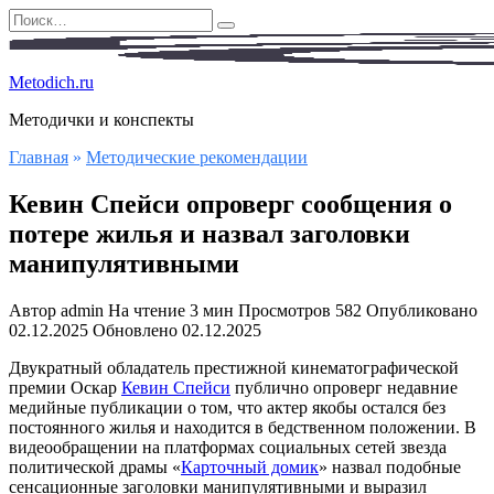
Перейти
Search
к
for:
содержанию
Metodich.ru
Методички и конспекты
Главная
»
Методические рекомендации
Кевин Спейси опроверг сообщения о
потере жилья и назвал заголовки
манипулятивными
Автор
admin
На чтение
3 мин
Просмотров
582
Опубликовано
02.12.2025
Обновлено
02.12.2025
Двукратный обладатель престижной кинематографической
премии Оскар
Кевин Спейси
публично опроверг недавние
медийные публикации о том, что актер якобы остался без
постоянного жилья и находится в бедственном положении. В
видеообращении на платформах социальных сетей звезда
политической драмы «
Карточный домик
» назвал подобные
сенсационные заголовки манипулятивными и выразил