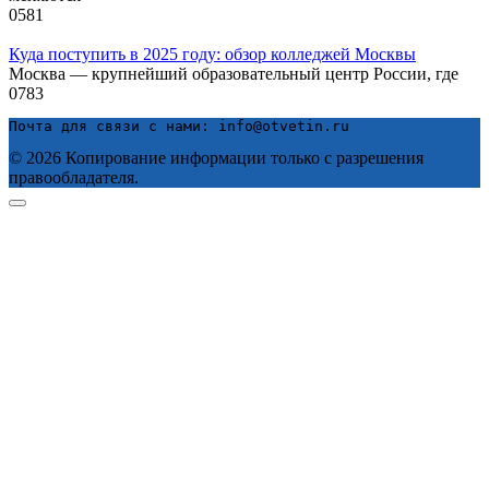
0
581
Куда поступить в 2025 году: обзор колледжей Москвы
Москва — крупнейший образовательный центр России, где
0
783
Почта для связи с нами: info@otvetin.ru
© 2026 Копирование информации только с разрешения
правообладателя.