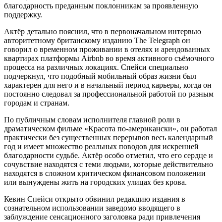
благодарность преданным поклонникам за проявленную
поддержку.
Актёр детально пояснил, что в первоначальном интервью
авторитетному британскому изданию The Telegraph он
говорил о временном проживании в отелях и арендованных
квартирах платформы Airbnb во время активного съёмочного
процесса на различных локациях. Спейси специально
подчеркнул, что подобный мобильный образ жизни был
характерен для него и в начальный период карьеры, когда он
постоянно следовал за профессиональной работой по разным
городам и странам.
По публичным словам исполнителя главной роли в
драматическом фильме «Красота по-американски», он работал
практически без существенных перерывов весь календарный
год и имеет множество реальных поводов для искренней
благодарности судьбе. Актёр особо отметил, что его сердце и
сочувствие находятся с теми людьми, которые действительно
находятся в сложном критическом финансовом положении
или вынуждены жить на городских улицах без крова.
Кевин Спейси открыто обвинил редакцию издания в
сознательном использовании заведомо вводящего в
заблуждение сенсационного заголовка ради привлечения