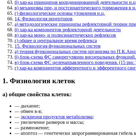
б) хар-ка принципов координированной деятельности н.ц
в) механизмы пре- и постсинаптического торможения в н.
г) физиологические основы утомления н.ц.
14. Физиология рецепторов
а) методологические принципы рефлекторной теории при
б) хар-ка компонентов рефлекторной деятельности
в) хар-ка моно- и полисинаптических рефлексов
г) общее и центральное время рефлекса
15. Физиология функциональных систем
а) теория функциональных систем организма по П.К.Ано
б) блок-схема ФС саморегуляции висцеральных функций. 
в) блок-схема ФС целенаправленного поведения. (15 рис.
г) хар-ка компонентов афферентного и эфферентного син
1. Физиология клеток
а) общие свойства клеток:
— дыхание;
— обмен в-в;
—
экскреция продуктов метаболизма
;
— увеличение размеров и массы;
— размножение;
— апоптоз — генетически запрограммированная гибель к