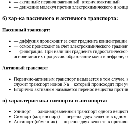
— активный: первичноактивный, вторичноактивный
— движение молекул против электрохимического и конце
б) хар-ка пассивного и активного транспорта:
Пассивный транспорт:
— диффузия происходит за счет градиента концентрации 
— осмос происходит за счет электрохимического градиен
— фильтрация. При наличии градиента гидростатического 
основе многих процессов: образование мочи в нефроне, 
Активный транспорт:
Первично-активным транспорт называется в том случае, 
служит транспорт ионов Na+, который происходит при 
Вторично-активным называется перенос вещества против 
в) характеристика симпорта и антипорта:
Унипорт — однонаправленный транспорт одного веществ
Симпорт (котранспорт) — перенос двух веществ в одном 
Антипорт (обменник) — перенос двух веществ в противоп