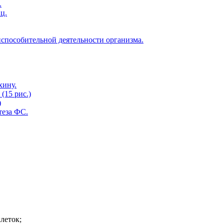
.
ц.
способительной деятельности организма.
хину.
(15 рис.)
)
теза ФС.
леток;