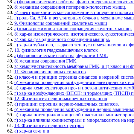
а) физиологические свойства, ф-ии поперечно-полосаты
б) механизм сокращения поперечно-полосатых мышц.
в) электромеханическое сопряжение в поперечно-полосат
г) роль Са, АТФ и регуляторных белков в механизме мы
9. Физиология сокращений скелетных мышц
а) клас-я режимов и типов сокращения скелетных мышц.
б) хар-ка изометрического, изотонического, ауксотониче
в) хар-ка фаз одиночного сокращения мышцы.
г) хар-ка зубчатого, гладкого тетануса и механизмов их 
10. физиология гладкомышечных клеток
а) физиологические свойства, функции ГМК.
б) механизм сокращения ГМК.
в) хемочувствительность мембраны ГМК, и г) класс-я и 
11. Физиология нервных синапсов
а) класс-я и принцип строения синапсов в нервной систем
б) механизм проведения возбуждения в электрических и 
в) хар-ка хеморецепторов пре- и постсинаптических мемб
г) хар-ка возбуждающих (ВПСП) и тормозящих (ТПСП) п
12. Физиология нервно-мышечных синапсов
а) принцип строения нервно-мышечных синапсов.
б) механизм проведения возбуждения в нервно-мышечных
в) хар-ка потенциалов концевой пластинки. миниатюрно
г) хар-ка влияния холинэстеразы и миорелаксантов на н
13. Физиология нервных центров
а) хар-ка св-в н.ц.