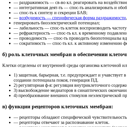
— раздражимость — св-во кл. реагировать на воздействи
— интегративная деят-ть — спос-ть анализировать и об
— спос-ть к синтезу и секреции БАВ;
—
возбудимость — специфическая форма раздражимости
генерировать биоэлектрический потенциал;
— лабильность — спос-ть клеток воспроизводить частоту
— рефрактерность — спос-ть кл. к временному подавлен
— проводимость — спос-ть проводить биопотенциалы вдо
— сократимость — спос-ть кл. к активному изменению ф
б) роль клеточных мембран в обеспечении клето
Клетки отделены от внутренней среды организма клеточной и
1) защитная, барьерная, т.е. предупреждает и учавствуе
создании потенциала покоя, генерация ПД.
2) регуляторная ф-я: регуляция внутриклеточного содер
3) высвобождение медиаторов в синаптических окончани
4) преобразование внешних стимулов неэлектрической п
в) функции рецепторов клеточных мембран:
— рецепторы обладают специфической чувствительностью 
— рецепторы отвечают за распознавание клеток.