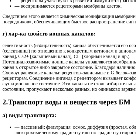
— рецепторы учавствуют в развитии иммунитета (распозн
— воспринимается рецепторами мембраны клеток.
Следствием этого является химическая модификация мембран
посредников», обеспечивающих быстрое распространение сигна
г) хар-ка свойств ионных каналов:
селективность (избирательность) канала обеспечивается его 
(селективны) по отношению к конкретным катионам и анионам 
канал], Ca2+ [кальциевый канал], Cl– [хлорный канал] и др.).
Потенциалозависимые ионные каналы управляются мембранным
канал в открытое либо закрытое состояние. Благодаря наличи
Схемоуправляемые каналы: рецептор–зависимые и G белок–з
рецепторам. Соединение лиганда с рецептором вызывает конф
функциональное состояние. Эти каналы не столь избирательны
состоянии, пропускают несколько разных, но одинаково заряж
2.Транспорт воды и веществ через БМ
а) виды транспорта:
— пассивный: фильтрация, осмос, диффузия (простая, о
электрохимическому градиенту или по градиенту гидроста