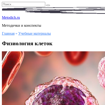
Перейти
Search
к
for:
содержанию
Metodich.ru
Методички и конспекты
Главная
»
Учебные материалы
Физиология клеток