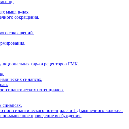
х мышц.
ых мыш. в-нах.
шечного сокращения.
ского сокращений.
формирования.
функциональная хар-ка рецепторов ГМК.
е.
химических синапсах.
ран.
остсинаптических потенциалов.
 синапсах.
го постсинаптического потенциала и ПД мышечного волокна.
ервно-мышечное проведение возбуждения.