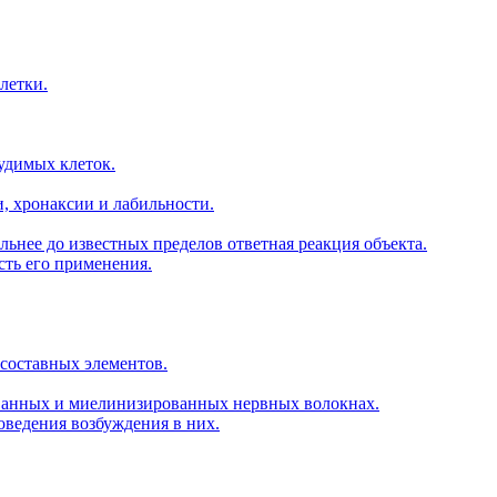
летки.
удимых клеток.
и, хронаксии и лабильности.
ильнее до известных пределов ответная реакция объекта.
сть его применения.
 составных элементов.
ванных и миелинизированных нервных волокнах.
оведения возбуждения в них.