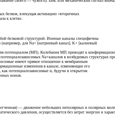
авание своего — чужого). хим. или механический сигнал внача
ных белков, влекущая активацию «вторичных
ла к клетке.
особой белковой структурой. Ионные каналы специфичны
(например, для Na+ [натриевый канал], K+ [калиевый
 потенциалом (МП). Колебания МП приводят к конформационны
ю потенциалозависимых Na+каналов в возбудимых структурах пр
ависимые имеют прямое отношение к мембранным
ормационные изменения в канале, изменяющие его
, как потенциалозависимые и, будучи в открытом
енных ионов.
блегченная) — движение небольших неполярных и полярных моле
тического давления, осуществляется без затрат энергии и хара