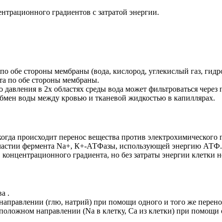
нтрационного градиентов с затратой энергии.
по обе стороны мембраны (вода, кислород, углекислый газ, гидр
та по обе стороны мембраны.
давления в 2х областях среды вода может фильтроваться через 
обмен воды между кровью и тканевой жидкостью в капиллярах.
когда происходит перенос вещества против электрохимического 
участии фермента Na+, К+-АТФазы, использующей энергию АТФ.
концентрационного градиента, но без затраты энергии клетки н
а .
направлении (глю, натрий) при помощи одного и того же перено
оложном направлении (Na в клетку, Ca из клетки) при помощи о