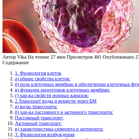
Автор
Vika
На чтение
27 мин
Просмотров
481
Опубликовано
2
Содержание
1. Физиология клеток
а) общие свойства клеток:
б) роль клеточных мембран в обеспечении клеточных фу
в) функции рецепторов клеточных мембран:
г) хар-ка свойств ионных каналов:
2.Транспорт воды и веществ через БМ
а) виды транспорта:
б) хар-ка пассивного и активного транспорта:
Пассивный транспорт:
Активный транспорт:
в) характеристика симпорта и антипорта:
3. Физиология возбуждения