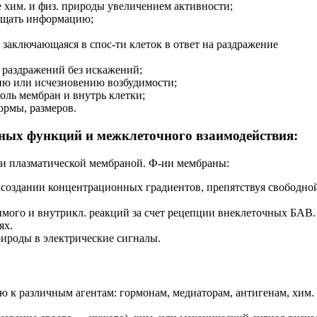
е хим. и физ. природы увеличением активности;
общать информацию;
, заключающаяся в спос-ти клеток в ответ на раздражение
 раздражений без искажений;
ию или исчезновению возбудимости;
ль мембран и внутрь клетки;
ормы, размеров.
чных функций и межклеточного взаимодействия:
ли плазматической мембраной. Ф-ии мембраны:
т в создании концентрационных градиентов, препятствуя свободн
жимого и внутрикл. реакций за счет рецепции внеклеточных БАВ.
ях.
рироды в электрические сигналы.
к различным агентам: гормонам, медиаторам, антигенам, хим. 