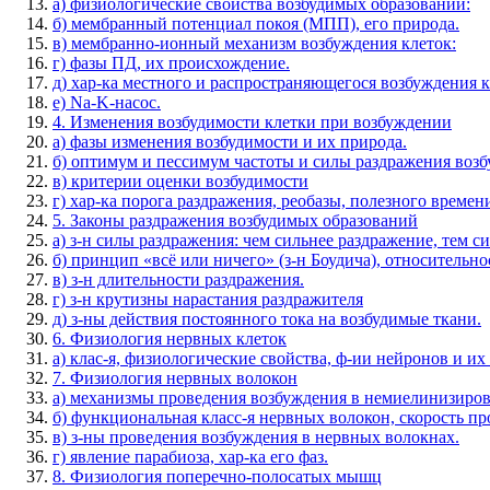
а) физиологические свойства возбудимых образований:
б) мембранный потенциал покоя (МПП), его природа.
в) мембранно-ионный механизм возбуждения клеток:
г) фазы ПД, их происхождение.
д) хар-ка местного и распространяющегося возбуждения к
е) Na-K-насос.
4. Изменения возбудимости клетки при возбуждении
а) фазы изменения возбудимости и их природа.
б) оптимум и пессимум частоты и силы раздражения возб
в) критерии оценки возбудимости
г) хар-ка порога раздражения, реобазы, полезного времен
5. Законы раздражения возбудимых образований
а) з-н силы раздражения: чем сильнее раздражение, тем с
б) принцип «всё или ничего» (з-н Боудича), относительно
в) з-н длительности раздражения.
г) з-н крутизны нарастания раздражителя
д) з-ны действия постоянного тока на возбудимые ткани.
6. Физиология нервных клеток
а) клас-я, физиологические свойства, ф-ии нейронов и их
7. Физиология нервных волокон
а) механизмы проведения возбуждения в немиелинизиро
б) функциональная класс-я нервных волокон, скорость пр
в) з-ны проведения возбуждения в нервных волокнах.
г) явление парабиоза, хар-ка его фаз.
8. Физиология поперечно-полосатых мышц